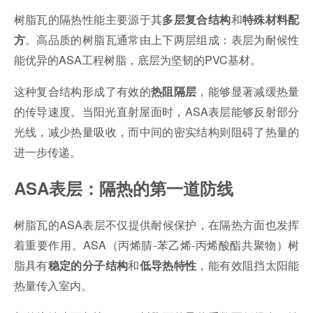
树脂瓦的隔热性能主要源于其
和
多层复合结构
特殊材料配
。高品质的树脂瓦通常由上下两层组成：表层为耐候性
方
能优异的ASA工程树脂，底层为坚韧的PVC基材。
这种复合结构形成了有效的
，能够显著减缓热量
热阻隔层
的传导速度。当阳光直射屋面时，ASA表层能够反射部分
光线，减少热量吸收，而中间的密实结构则阻碍了热量的
进一步传递。
ASA表层：隔热的第一道防线
树脂瓦的ASA表层不仅提供耐候保护，在隔热方面也发挥
着重要作用。ASA（丙烯腈-苯乙烯-丙烯酸酯共聚物）树
脂具有
和
，能有效阻挡太阳能
稳定的分子结构
低导热特性
热量传入室内。