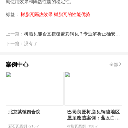
期使用效果和隔热性能的稳定性。
标签：
树脂瓦隔热效果
树脂瓦的性能优势
上一篇：
树脂瓦能否直接覆盖彩钢瓦？专业解析正确安装方法与品牌选择
下一篇：没有了！
案例中心
全部
北京某镇四合院
巴蜀良匠树脂瓦铜陵地区
屋顶改造案例：蓝瓦白墙
映青山，包工包料省心焕
彩石瓦案例 · 215㎡
树脂瓦案例 · 138㎡