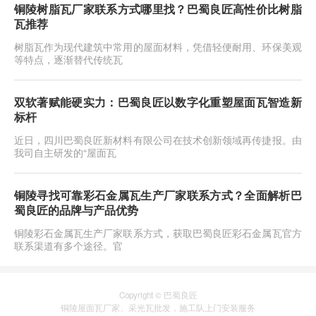
铜陵树脂瓦厂家联系方式哪里找？巴蜀良匠高性价比树脂
瓦推荐
树脂瓦作为现代建筑中常用的屋面材料，凭借轻便耐用、环保美观
等特点，逐渐替代传统瓦
双软著赋能硬实力：巴蜀良匠以数字化重塑屋面瓦智造新
标杆
近日，四川巴蜀良匠新材料有限公司在技术创新领域再传捷报。由
我司自主研发的“屋面瓦
铜陵寻找可靠彩石金属瓦生产厂家联系方式？全面解析巴
蜀良匠的品牌与产品优势
铜陵彩石金属瓦生产厂家联系方式，获取巴蜀良匠彩石金属瓦官方
联系渠道有多个途径。官
Copyright © 巴蜀良匠
铜陵
屋面瓦厂家
、
采光瓦
批发，施工队上门安装服务