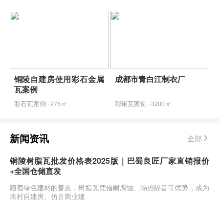
新
铜陵自建房使用彩石金属
成都市青白江制衣厂
瓦案例
彩石瓦案例 · 275㎡
彩钢瓦案例 · 3200㎡
新闻资讯
全部
铜陵树脂瓦批发价格表2025版｜巴蜀良匠厂家直销报价
+全国仓储直发
随着绿色建材的普及，树脂瓦凭借耐腐蚀、隔热隔音等优势，成为
农村自建房、仿古商业建