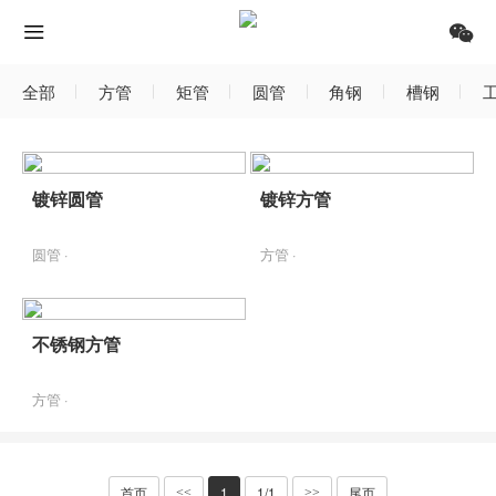
全部
方管
矩管
圆管
角钢
槽钢
镀锌圆管
镀锌方管
圆管 ·
方管 ·
不锈钢方管
方管 ·
首页
1
1/1
尾页
<<
>>