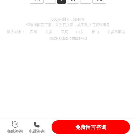
Copyright © 巴蜀良匠
铜陵
屋面瓦厂家
、
采光瓦
批发，施工队上门安装服务
服务城市
：
四川
自贡
宜宾
山东
佛山
自贡富顺县
蜀ICP备2024095838号-2
免费留言咨询
在线咨询
电话咨询