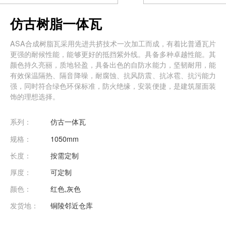
仿古树脂一体瓦
ASA合成树脂瓦采用先进共挤技术一次加工而成，有着比普通瓦片
更强的耐候性能，能够更好的抵挡紫外线。具备多种卓越性能。其
颜色持久亮丽，质地轻盈，具备出色的自防水能力，坚韧耐用，能
有效保温隔热、隔音降噪，耐腐蚀、抗风防震、抗冰雹、抗污能力
强，同时符合绿色环保标准，防火绝缘，安装便捷，是建筑屋面装
饰的理想选择。
系列：
仿古一体瓦
规格：
1050mm
长度：
按需定制
厚度：
可定制
颜色：
红色,灰色
发货地：
铜陵邻近仓库