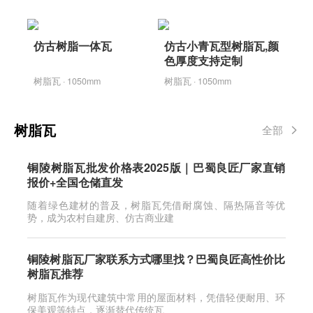
仿古树脂一体瓦
仿古小青瓦型树脂瓦,颜
色厚度支持定制
树脂瓦 · 1050mm
树脂瓦 · 1050mm
树脂瓦
全部
铜陵树脂瓦批发价格表2025版｜巴蜀良匠厂家直销
报价+全国仓储直发
随着绿色建材的普及，树脂瓦凭借耐腐蚀、隔热隔音等优
势，成为农村自建房、仿古商业建
铜陵树脂瓦厂家联系方式哪里找？巴蜀良匠高性价比
树脂瓦推荐
树脂瓦作为现代建筑中常用的屋面材料，凭借轻便耐用、环
保美观等特点，逐渐替代传统瓦