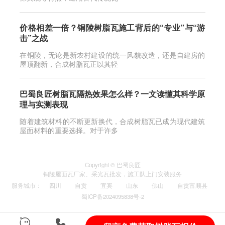
价格相差一倍？铜陵树脂瓦施工背后的“专业”与“游
击”之战
在铜陵，无论是新农村建设的统一风貌改造，还是自建房的
屋顶翻新，合成树脂瓦正以其轻
巴蜀良匠树脂瓦隔热效果怎么样？一文读懂其科学原
理与实测表现
随着建筑材料的不断更新换代，合成树脂瓦已成为现代建筑
屋面材料的重要选择。对于许多
Copyright © 巴蜀良匠
铜陵
屋面瓦厂家
、
采光瓦
批发，施工队上门安装服务
服务城市
：
四川
自贡
宜宾
山东
佛山
自贡富顺县
蜀ICP备2024095838号-2