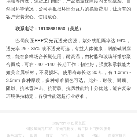
塌腰等情况，免费上门维护，产品质量保障期内出现破裂、自
然损坏等情况，公司承担损坏部分瓦片的换新费用，让所有的
客户安装安心、使用放心。
联系电话：19138681850（吴总）
巴蜀良匠
FRP采光瓦
透光度强，紫外线阻隔率达 99%，
透光率 25～85% 或不透光可选，有益人体健康；耐酸碱耐腐
蚀，能在多样场合长期使用；耐高温，由树脂和玻璃纤维纱聚
合而成，可在 - 40°~140° 长期工作；韧性好，强度和承载能力
媲美金属板材，不易损坏。使用寿命长达 30 年，有 1.0mm -
3.5mm 多种厚度，多种标准颜色可选。此外，耐候、耐腐、
阻燃、抗冰雹冲击、抗荷载、抗风性能均十分优越，能在复杂
环境保持稳定，各项性能远超行业标准 。
Copyright © 巴蜀良匠
铜陵
屋面瓦厂家
、
采光瓦
批发，施工队上门安装服务
服务城市
：
四川
自贡
宜宾
山东
佛山
自贡富顺县